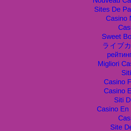
Nouveau Cas
Sites De Par
Casino 
Cas
Sweet Bo
ライブカ
рейтин
Migliori C
Si
Casino F
Casino E
Siti
Casino En 
Cas
Site D