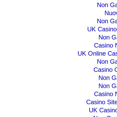
Non Ga
Nuov
Non Ga
UK Casino
Non G
Casino 
UK Online Ca
Non Ga
Casino 
Non G
Non G
Casino 
Casino Si
UK Casin