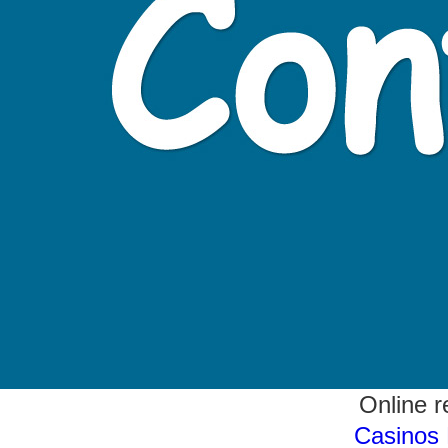
Online 
Casinos