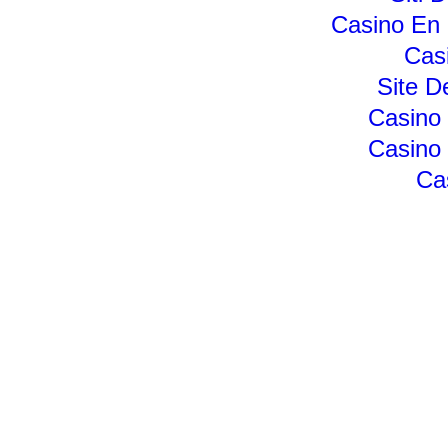
Casino En 
Cas
Site D
Casino 
Casino 
Ca