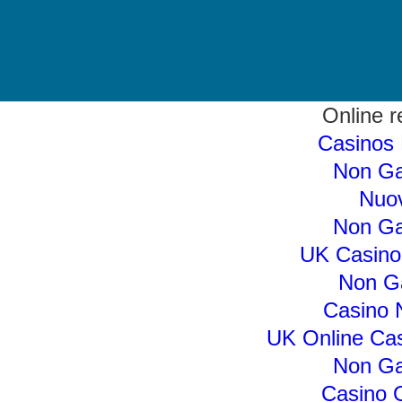
Online 
Casinos
Non Ga
Nuov
Non Ga
UK Casino
Non G
Casino 
UK Online Ca
Non Ga
Casino 