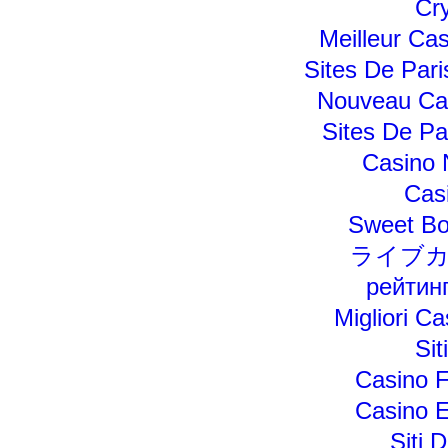
Cr
Meilleur Ca
Sites De Pari
Nouveau Cas
Sites De Par
Casino 
Cas
Sweet Bo
ライブカ
рейтин
Migliori C
Si
Casino F
Casino E
Siti