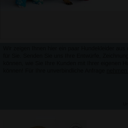
Wir zeigen Ihnen hier ein paar Hundekleider aus 
für Sie. Senden Sie uns Ihre Entwürfe, Zeichnun
können, wie Sie Ihre Kunden mit Ihrer eigenen Hu
können! Für Ihre unverbindliche Anfrage
nehmen 
Un