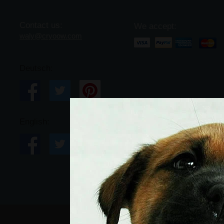
Contact us:
We accept:
waly@cryoow.com
Deutsch:
English:
© 2023 by INDOOR