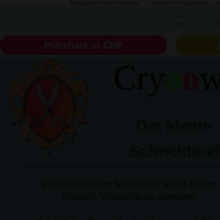
Best Casinos Not On Gamstop
Casinos Not On Gamstop
N
Galerie
Stoffe
Die Ideen-Schneid
Preisliste in CHF
Cry
o
o
w
Die Ideen-
Schneiderei
Wir lassen Ihre kreativen Textil-Ideen
fröhlich Wirklichkeit werden!