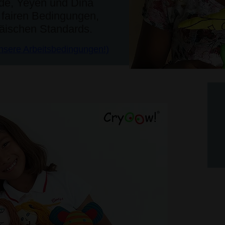
ede, Yeyen und Dina
r fairen Bedingungen,
äischen Standards.
nsere Arbeitsbedingungen!)