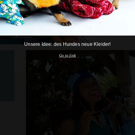
Unsere Idee: des Hundes neue Kleider!
Go to link