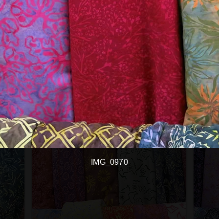
IMG_0970