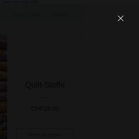
Casino Trực Tuyến 2025
Kontakt
n
Quilt Stoffe
Quilt-Stoffe
Price
CHF18.00
Mehr anzeigen