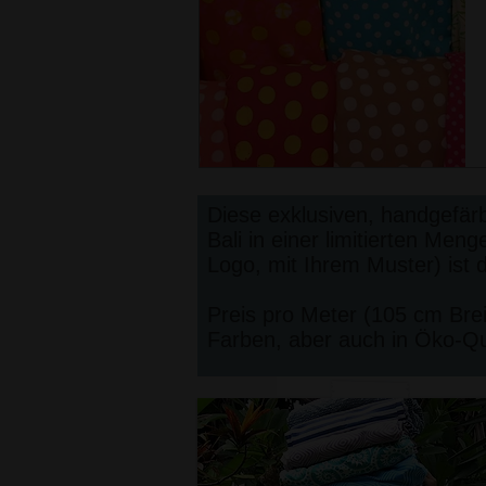
Diese exklusiven, handgefär
Bali in einer limitierten Men
Logo, mit Ihrem Muster) ist
Preis pro Meter (105 cm Brei
Farben, aber auch in Öko-Qua