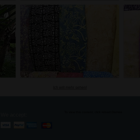
Ich will mehr sehen!
To view this content, click
reload.
Dismiss
We accept: