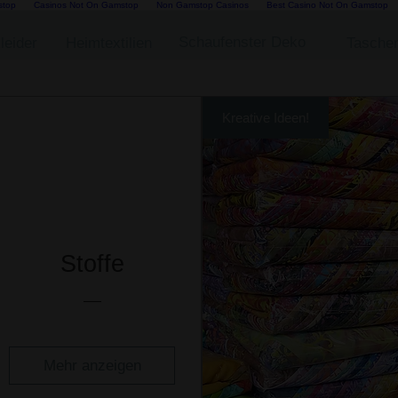
stop
Casinos Not On Gamstop
Non Gamstop Casinos
Best Casino Not On Gamstop
Schaufenster Deko
leider
Heimtextilien
Tasche
Kreative Ideen!
Stoffe
Mehr anzeigen